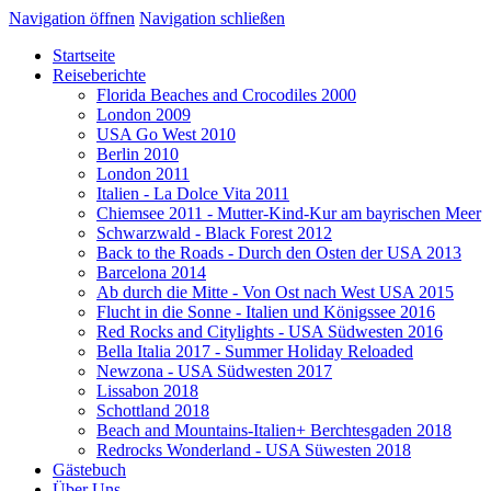
Navigation öffnen
Navigation schließen
Startseite
Reiseberichte
Florida Beaches and Crocodiles 2000
London 2009
USA Go West 2010
Berlin 2010
London 2011
Italien - La Dolce Vita 2011
Chiemsee 2011 - Mutter-Kind-Kur am bayrischen Meer
Schwarzwald - Black Forest 2012
Back to the Roads - Durch den Osten der USA 2013
Barcelona 2014
Ab durch die Mitte - Von Ost nach West USA 2015
Flucht in die Sonne - Italien und Königssee 2016
Red Rocks and Citylights - USA Südwesten 2016
Bella Italia 2017 - Summer Holiday Reloaded
Newzona - USA Südwesten 2017
Lissabon 2018
Schottland 2018
Beach and Mountains-Italien+ Berchtesgaden 2018
Redrocks Wonderland - USA Süwesten 2018
Gästebuch
Über Uns