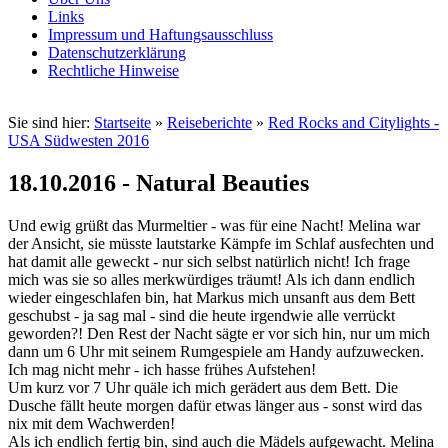
Links
Impressum und Haftungsausschluss
Datenschutzerklärung
Rechtliche Hinweise
Sie sind hier:
Startseite
»
Reiseberichte
»
Red Rocks and Citylights -
USA Südwesten 2016
18.10.2016 - Natural Beauties
Und ewig grüßt das Murmeltier - was für eine Nacht! Melina war
der Ansicht, sie müsste lautstarke Kämpfe im Schlaf ausfechten und
hat damit alle geweckt - nur sich selbst natürlich nicht! Ich frage
mich was sie so alles merkwürdiges träumt! Als ich dann endlich
wieder eingeschlafen bin, hat Markus mich unsanft aus dem Bett
geschubst - ja sag mal - sind die heute irgendwie alle verrückt
geworden?! Den Rest der Nacht sägte er vor sich hin, nur um mich
dann um 6 Uhr mit seinem Rumgespiele am Handy aufzuwecken.
Ich mag nicht mehr - ich hasse frühes Aufstehen!
Um kurz vor 7 Uhr quäle ich mich gerädert aus dem Bett. Die
Dusche fällt heute morgen dafür etwas länger aus - sonst wird das
nix mit dem Wachwerden!
Als ich endlich fertig bin, sind auch die Mädels aufgewacht. Melina