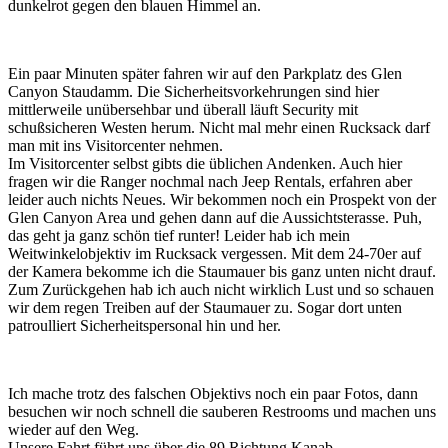
dunkelrot gegen den blauen Himmel an.
Ein paar Minuten später fahren wir auf den Parkplatz des Glen
Canyon Staudamm. Die Sicherheitsvorkehrungen sind hier
mittlerweile unübersehbar und überall läuft Security mit
schußsicheren Westen herum. Nicht mal mehr einen Rucksack darf
man mit ins Visitorcenter nehmen.
Im Visitorcenter selbst gibts die üblichen Andenken. Auch hier
fragen wir die Ranger nochmal nach Jeep Rentals, erfahren aber
leider auch nichts Neues. Wir bekommen noch ein Prospekt von der
Glen Canyon Area und gehen dann auf die Aussichtsterasse. Puh,
das geht ja ganz schön tief runter! Leider hab ich mein
Weitwinkelobjektiv im Rucksack vergessen. Mit dem 24-70er auf
der Kamera bekomme ich die Staumauer bis ganz unten nicht drauf.
Zum Zurückgehen hab ich auch nicht wirklich Lust und so schauen
wir dem regen Treiben auf der Staumauer zu. Sogar dort unten
patroulliert Sicherheitspersonal hin und her.
Ich mache trotz des falschen Objektivs noch ein paar Fotos, dann
besuchen wir noch schnell die sauberen Restrooms und machen uns
wieder auf den Weg.
Unsere Fahrt führt uns über die 89 Richtung Kanab.