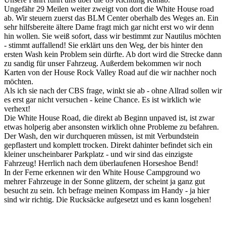
Ungefähr 29 Meilen weiter zweigt von dort die White House road
ab. Wir steuern zuerst das BLM Center oberhalb des Weges an. Ein
sehr hilfsbereite ältere Dame fragt mich gar nicht erst wo wir denn
hin wollen. Sie weiß sofort, dass wir bestimmt zur Nautilus möchten
- stimmt auffallend! Sie erklärt uns den Weg, der bis hinter den
ersten Wash kein Problem sein dürfte. Ab dort wird die Strecke dann
zu sandig für unser Fahrzeug. Außerdem bekommen wir noch
Karten von der House Rock Valley Road auf die wir nachher noch
möchten.
Als ich sie nach der CBS frage, winkt sie ab - ohne Allrad sollen wir
es erst gar nicht versuchen - keine Chance. Es ist wirklich wie
verhext!
Die White House Road, die direkt ab Beginn unpaved ist, ist zwar
etwas holperig aber ansonsten wirklich ohne Probleme zu befahren.
Der Wash, den wir durchqueren müssen, ist mit Verbundstein
gepflastert und komplett trocken. Direkt dahinter befindet sich ein
kleiner unscheinbarer Parkplatz - und wir sind das einzigste
Fahrzeug! Herrlich nach dem überlaufenen Horseshoe Bend!
In der Ferne erkennen wir den White House Campground wo
mehrer Fahrzeuge in der Sonne glitzern, der scheint ja ganz gut
besucht zu sein. Ich befrage meinen Kompass im Handy - ja hier
sind wir richtig. Die Rucksäcke aufgesetzt und es kann losgehen!