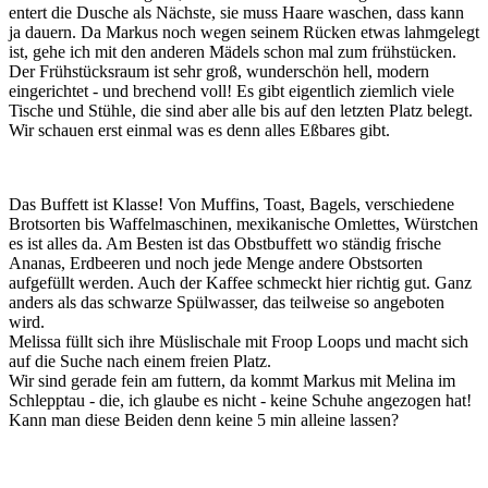
entert die Dusche als Nächste, sie muss Haare waschen, dass kann
ja dauern. Da Markus noch wegen seinem Rücken etwas lahmgelegt
ist, gehe ich mit den anderen Mädels schon mal zum frühstücken.
Der Frühstücksraum ist sehr groß, wunderschön hell, modern
eingerichtet - und brechend voll! Es gibt eigentlich ziemlich viele
Tische und Stühle, die sind aber alle bis auf den letzten Platz belegt.
Wir schauen erst einmal was es denn alles Eßbares gibt.
Das Buffett ist Klasse! Von Muffins, Toast, Bagels, verschiedene
Brotsorten bis Waffelmaschinen, mexikanische Omlettes, Würstchen
es ist alles da. Am Besten ist das Obstbuffett wo ständig frische
Ananas, Erdbeeren und noch jede Menge andere Obstsorten
aufgefüllt werden. Auch der Kaffee schmeckt hier richtig gut. Ganz
anders als das schwarze Spülwasser, das teilweise so angeboten
wird.
Melissa füllt sich ihre Müslischale mit Froop Loops und macht sich
auf die Suche nach einem freien Platz.
Wir sind gerade fein am futtern, da kommt Markus mit Melina im
Schlepptau - die, ich glaube es nicht - keine Schuhe angezogen hat!
Kann man diese Beiden denn keine 5 min alleine lassen?