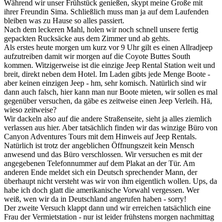
Während wir unser Frühstück genießen, skypt meine Große mit
ihrer Freundin Sima. Schließlich muss man ja auf dem Laufenden
bleiben was zu Hause so alles passiert.
Nach dem leckeren Mahl, holen wir noch schnell unsere fertig
gepackten Rucksäcke aus dem Zimmer und ab gehts.
Als erstes heute morgen um kurz vor 9 Uhr gilt es einen Allradjeep
aufzutreiben damit wir morgen auf die Coyote Buttes South
kommen. Witzigerweise ist die einzige Jeep Rental Station weit und
breit, direkt neben dem Hotel. Im Laden gibts jede Menge Boote -
aber keinen einzigen Jeep - hm, sehr komisch. Natürlich sind wir
dann auch falsch, hier kann man nur Boote mieten, wir sollen es mal
gegenüber versuchen, da gäbe es zeitweise einen Jeep Verleih. Hä,
wieso zeitweise?
Wir dackeln also auf die andere Straßenseite, sieht ja alles ziemlich
verlassen aus hier. Aber tatsächlich finden wir das winzige Büro von
Canyon Adventures Tours mit dem Hinweis auf Jeep Rentals.
Natürlich ist trotz der angeblichen Öffnungszeit kein Mensch
anwesend und das Büro verschlossen. Wir versuchen es mit der
angegebenen Telefonnummer auf dem Plakat an der Tür. Am
anderen Ende meldet sich ein Deutsch sprechender Mann, der
überhaupt nicht versteht was wir von ihm eigentlich wollen. Ups, da
habe ich doch glatt die amerikanische Vorwahl vergessen. Wer
weiß, wen wir da in Deutschland angerufen haben - sorry!
Der zweite Versuch klappt dann und wir erreichen tatsächlich eine
Frau der Vermietstation - nur ist leider frühstens morgen nachmittag