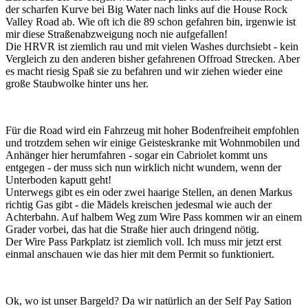
der scharfen Kurve bei Big Water nach links auf die House Rock
Valley Road ab. Wie oft ich die 89 schon gefahren bin, irgenwie ist
mir diese Straßenabzweigung noch nie aufgefallen!
Die HRVR ist ziemlich rau und mit vielen Washes durchsiebt - kein
Vergleich zu den anderen bisher gefahrenen Offroad Strecken. Aber
es macht riesig Spaß sie zu befahren und wir ziehen wieder eine
große Staubwolke hinter uns her.
Für die Road wird ein Fahrzeug mit hoher Bodenfreiheit empfohlen
und trotzdem sehen wir einige Geisteskranke mit Wohnmobilen und
Anhänger hier herumfahren - sogar ein Cabriolet kommt uns
entgegen - der muss sich nun wirklich nicht wundern, wenn der
Unterboden kaputt geht!
Unterwegs gibt es ein oder zwei haarige Stellen, an denen Markus
richtig Gas gibt - die Mädels kreischen jedesmal wie auch der
Achterbahn. Auf halbem Weg zum Wire Pass kommen wir an einem
Grader vorbei, das hat die Straße hier auch dringend nötig.
Der Wire Pass Parkplatz ist ziemlich voll. Ich muss mir jetzt erst
einmal anschauen wie das hier mit dem Permit so funktioniert.
Ok, wo ist unser Bargeld? Da wir natürlich an der Self Pay Sation