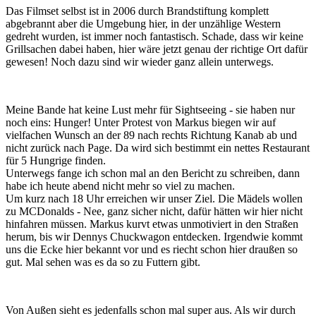
Das Filmset selbst ist in 2006 durch Brandstiftung komplett
abgebrannt aber die Umgebung hier, in der unzählige Western
gedreht wurden, ist immer noch fantastisch. Schade, dass wir keine
Grillsachen dabei haben, hier wäre jetzt genau der richtige Ort dafür
gewesen! Noch dazu sind wir wieder ganz allein unterwegs.
Meine Bande hat keine Lust mehr für Sightseeing - sie haben nur
noch eins: Hunger! Unter Protest von Markus biegen wir auf
vielfachen Wunsch an der 89 nach rechts Richtung Kanab ab und
nicht zurück nach Page. Da wird sich bestimmt ein nettes Restaurant
für 5 Hungrige finden.
Unterwegs fange ich schon mal an den Bericht zu schreiben, dann
habe ich heute abend nicht mehr so viel zu machen.
Um kurz nach 18 Uhr erreichen wir unser Ziel. Die Mädels wollen
zu MCDonalds - Nee, ganz sicher nicht, dafür hätten wir hier nicht
hinfahren müssen. Markus kurvt etwas unmotiviert in den Straßen
herum, bis wir Dennys Chuckwagon entdecken. Irgendwie kommt
uns die Ecke hier bekannt vor und es riecht schon hier draußen so
gut. Mal sehen was es da so zu Futtern gibt.
Von Außen sieht es jedenfalls schon mal super aus. Als wir durch