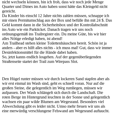
nicht wechseln können, bin ich froh, dass wir noch jede Menge
Quarter und Dimes im Auto haben sonst hätte das Kleingeld nicht
gereicht.
Da Kinder bis einschl 12 Jahre nichts zahlen müssen, schnappe ich
mir einen Permitumschlag aus der Box und befülle ihn mit 24 $. Das
Geld kommt dann in die Sicherheitsbox und der Kontrollabschnitt
ins Auto wie ein Parkticket. Danach tragen wir uns noch
ordnungsgemäß ins Trailregister ein. Du meine Güte, bis wir hier
alles Nötige erledigt haben, ist abend!
Am Trailhead stehen kleine Toilettenhäuschen bereit. Schön ist ja
anders - aber es hilft alles nichts - ich muss mal! Gut, dass wir immer
Desinfektionsmittel für die Hände dabei haben.
So, jetzt kanns endlich losgehen. Auf der gegenüberliegenden
Straßenseite startet der Trail zum Wirepass Slot.
Den Hügel runter müssen wir durch lockeren Sand stapfen aber als
wir erst einmal im Wash sind, geht es schnell voran. Nur auf die
großen Steine, die gelegentlich im Weg rumliegen, müssen wir
aufpassen. Der Wash schlängelt sich durch die Landschaft. Die
roten Berge im Hintergrund leuchten in der Sonne und gelegentlich
wachsen ein paar wilde Blumen am Wegesrand. Besonders viel
Abwechslung gibt es leider nicht. Umso mehr freuen wir uns als
eine merwürdig verschlungene Felswand am Wegesrand auftaucht.