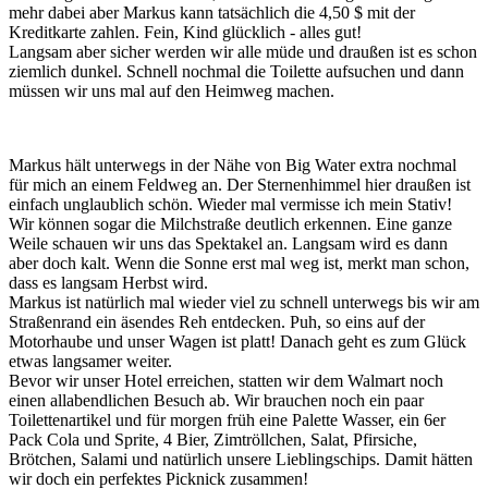
mehr dabei aber Markus kann tatsächlich die 4,50 $ mit der
Kreditkarte zahlen. Fein, Kind glücklich - alles gut!
Langsam aber sicher werden wir alle müde und draußen ist es schon
ziemlich dunkel. Schnell nochmal die Toilette aufsuchen und dann
müssen wir uns mal auf den Heimweg machen.
Markus hält unterwegs in der Nähe von Big Water extra nochmal
für mich an einem Feldweg an. Der Sternenhimmel hier draußen ist
einfach unglaublich schön. Wieder mal vermisse ich mein Stativ!
Wir können sogar die Milchstraße deutlich erkennen. Eine ganze
Weile schauen wir uns das Spektakel an. Langsam wird es dann
aber doch kalt. Wenn die Sonne erst mal weg ist, merkt man schon,
dass es langsam Herbst wird.
Markus ist natürlich mal wieder viel zu schnell unterwegs bis wir am
Straßenrand ein äsendes Reh entdecken. Puh, so eins auf der
Motorhaube und unser Wagen ist platt! Danach geht es zum Glück
etwas langsamer weiter.
Bevor wir unser Hotel erreichen, statten wir dem Walmart noch
einen allabendlichen Besuch ab. Wir brauchen noch ein paar
Toilettenartikel und für morgen früh eine Palette Wasser, ein 6er
Pack Cola und Sprite, 4 Bier, Zimtröllchen, Salat, Pfirsiche,
Brötchen, Salami und natürlich unsere Lieblingschips. Damit hätten
wir doch ein perfektes Picknick zusammen!