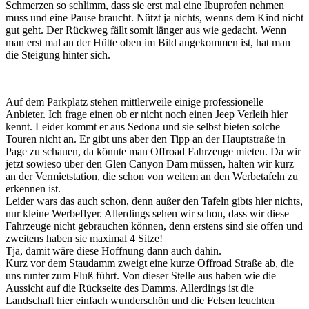
Schmerzen so schlimm, dass sie erst mal eine Ibuprofen nehmen
muss und eine Pause braucht. Nützt ja nichts, wenns dem Kind nicht
gut geht. Der Rückweg fällt somit länger aus wie gedacht. Wenn
man erst mal an der Hütte oben im Bild angekommen ist, hat man
die Steigung hinter sich.
Auf dem Parkplatz stehen mittlerweile einige professionelle
Anbieter. Ich frage einen ob er nicht noch einen Jeep Verleih hier
kennt. Leider kommt er aus Sedona und sie selbst bieten solche
Touren nicht an. Er gibt uns aber den Tipp an der Hauptstraße in
Page zu schauen, da könnte man Offroad Fahrzeuge mieten. Da wir
jetzt sowieso über den Glen Canyon Dam müssen, halten wir kurz
an der Vermietstation, die schon von weitem an den Werbetafeln zu
erkennen ist.
Leider wars das auch schon, denn außer den Tafeln gibts hier nichts,
nur kleine Werbeflyer. Allerdings sehen wir schon, dass wir diese
Fahrzeuge nicht gebrauchen können, denn erstens sind sie offen und
zweitens haben sie maximal 4 Sitze!
Tja, damit wäre diese Hoffnung dann auch dahin.
Kurz vor dem Staudamm zweigt eine kurze Offroad Straße ab, die
uns runter zum Fluß führt. Von dieser Stelle aus haben wie die
Aussicht auf die Rückseite des Damms. Allerdings ist die
Landschaft hier einfach wunderschön und die Felsen leuchten