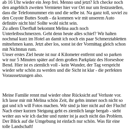
ab 16 Uhr wieder ein Jeep frei. Menno und jetzt? Ich checke noch
den angeblich zweiten Vermieter hier vor Ort nur um festzustellen,
dass die Telefonnummer ein und die selbe ist. Na ganz toll, soviel zu
den Coyote Buttes South - da kommen wir mit unserem Auto
definitiv nicht hin! Sollte wohl nicht sein.
Zu allem Überfluß bekommt Melina auch noch
Unterleibsschmerzen. Geht denn heute alles schief? Wir halten
nochmal kurz im Hotel an damit ich noch ein paar Schmerztabletten
mitnehmen kann. Jetzt aber los, sonst ist der Vormittag gleich schon
mit Nichtstun rum.
Unser erstes Ziel heute ist nur 4 Kilometer entfernt und so parken
wir nur 5 Minuten später auf dem großen Parkplatz des Horseshoe
Bend. Hier ist es ziemlich voll - kein Wunder, der Tag verspricht
wieder sehr schön zu werden und die Sicht ist klar - die perfekten
Voraussetzungen also.
Meine Familie rennt mal wieder ohne Rücksicht auf Verluste vor.
Ich lasse mir mit Melina schön Zeit, ihr gehts immer noch nicht so
gut und ich will Fotos machen. Wir sind ja hier nicht auf der Flucht!
Nach einer kurzen Steigung geht es ziemlich lange bergab - sieht
weiter aus wie ich dachte und runter ist ja auch nicht das Problem.
Der Blick auf die Umgebung ist einfach nur schön. Was für eine
tolle Landschaft!