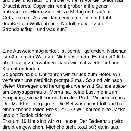
und quer und natürlich finden wir erst vor der Stadt was
Brauchbares. Sogar ein recht großer mit eigener
Imbissecke. Hier essen wir zu Mittag und kaufen
Getränke ein. Als wir dann endlich fertig sind, tobt
draußen ein Wolkenbruch. Na toll, so viel zum
Strandausflug - und was nun?
Eine Ausweichmöglichkeit ist schnell gefunden. Nebenan
ist nämlich ein Walmart. Nichts wie rein. Es ist natürlich
überflüssig zu erwähnen, dass wir mal wieder schöne
Klamotten finden.
So gegen halb 5 Uhr fahren wir zurück zum Hotel. Wir
verfahren uns natürlich prompt 2 mal. So sind wir nach
vielen Umwegen und herumgekurve erst 1 Stunde später
am Babysupermarkt. Mama hat keine Lust mehr zum
Shopping - sie will nur noch in den Pool. Wir beeilen uns.
Der Markt ist megagroß. Die Bettwäsche ist toll und hat
einen ebenso tollen Preis: 250 $!! Wir kaufen eine Jacke
und ein Badekleidchen.
Erst um 19 Uhr sind wir zu Hause. Der Badeanzug wird
direkt eingewiehen. Michelle sieht total süß darin aus.