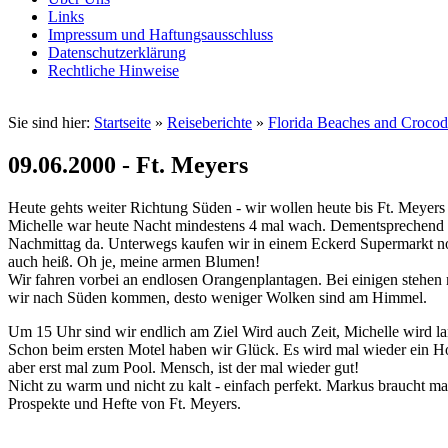
Links
Impressum und Haftungsausschluss
Datenschutzerklärung
Rechtliche Hinweise
Sie sind hier:
Startseite
»
Reiseberichte
»
Florida Beaches and Crocod
09.06.2000 - Ft. Meyers
Heute gehts weiter Richtung Süden - wir wollen heute bis Ft. Meyers 
Michelle war heute Nacht mindestens 4 mal wach. Dementsprechend müd
Nachmittag da. Unterwegs kaufen wir in einem Eckerd Supermarkt noch
auch heiß. Oh je, meine armen Blumen!
Wir fahren vorbei an endlosen Orangenplantagen. Bei einigen stehen r
wir nach Süden kommen, desto weniger Wolken sind am Himmel.
Um 15 Uhr sind wir endlich am Ziel Wird auch Zeit, Michelle wird l
Schon beim ersten Motel haben wir Glück. Es wird mal wieder ein Ho
aber erst mal zum Pool. Mensch, ist der mal wieder gut!
Nicht zu warm und nicht zu kalt - einfach perfekt. Markus braucht m
Prospekte und Hefte von Ft. Meyers.