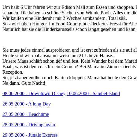
Um halb 6 Uhr fahren wir zur Edison Mall zum Essen und shoppen. Die 
schauen. Die haben so schöne Sachen von Winnie Pooh. Alles um die 20
Wir kaufen eine Kinderuhr mit 2 Wechselarmbändern. Total süß.
So - wir haben Hunger. Im Food Court gibt es leckeres Fressi für A
Natürlich hat sie die Kinderkarussells schon längst gesehen und kann
Sie muss jedes einmal ausprobieren und ist erst zufrieden als sie auf 
Heute sind wir mal ausnahmsweise um 21 Uhr zu Hause.
Unsere Maus schläft schon tief und fest. Kein Wunder bei dem Marat
Baah, was ist denn das für ein Geruch? Bei Mama im Zimmer riechts wi
Rezeption.
So, jetzt aber endlich noch Karten kloppen. Mama hat heute den Gew
Na dann, Gute Nacht!
08.06.2000 - Downtown Disney
10.06.2000 - Sanibel Island
26.05.2000 - A long Day
27.05.2000 - Beachtime
28.05.2000 - Driving again
29.05.2000 - Jungle Express