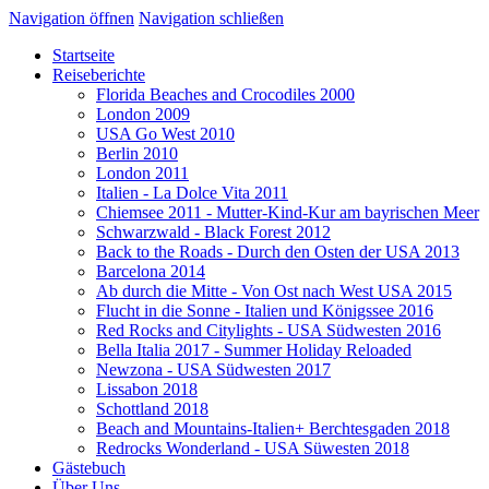
Navigation öffnen
Navigation schließen
Startseite
Reiseberichte
Florida Beaches and Crocodiles 2000
London 2009
USA Go West 2010
Berlin 2010
London 2011
Italien - La Dolce Vita 2011
Chiemsee 2011 - Mutter-Kind-Kur am bayrischen Meer
Schwarzwald - Black Forest 2012
Back to the Roads - Durch den Osten der USA 2013
Barcelona 2014
Ab durch die Mitte - Von Ost nach West USA 2015
Flucht in die Sonne - Italien und Königssee 2016
Red Rocks and Citylights - USA Südwesten 2016
Bella Italia 2017 - Summer Holiday Reloaded
Newzona - USA Südwesten 2017
Lissabon 2018
Schottland 2018
Beach and Mountains-Italien+ Berchtesgaden 2018
Redrocks Wonderland - USA Süwesten 2018
Gästebuch
Über Uns